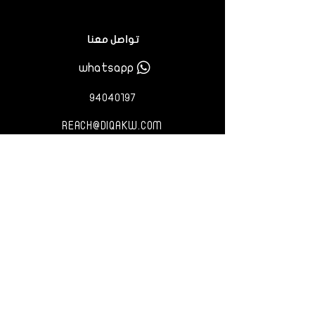
تواصل معنا
whatsapp
٩٤٠٤٠١٩٧
REACH@DIQAKW.COM
مكان تواجدنا
مدينة الكويت، قبلة، قطعة ١٥،
شارع فهد السالم، عمارة الكويت،
دور 14