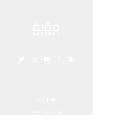
تواصل معنا
whatsapp
٩٤٠٤٠١٩٧