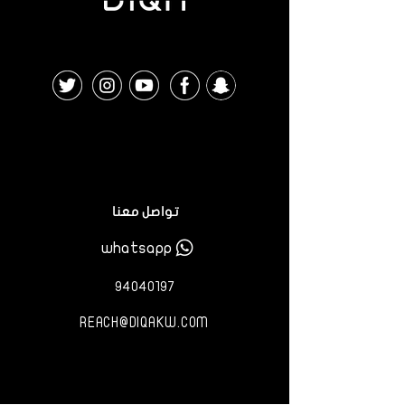
تواصل معنا
whatsapp
٩٤٠٤٠١٩٧
REACH@DIQAKW.COM